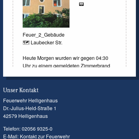
📟
Feuer_2_Gebäude
🗺️ Laubecker Str.
Heute Morgen wurden wir gegen 04:30
Uhr zu einem gemeldeten Zimmerbrand
gerufen. Laut der Meldung der
Kreisleitstelle sollte ein Zimmer in
Vollbrand stehen. Beim Eintreffen der
Unser Kontakt
ersten Einsatzkräfte konnte diese Meldung
Feuerwehr Heiligenhaus
nicht bestätigt werden. Dennoch kam es
Dr.-Julius-Held-Straße 1
zu einem Brandereignis in einem Zimmer.
42579 Heiligenhaus
Ein Trupp unter Atemschutz ging mit
Telefon: 02056 9325-0
einem Löschrohr vor und konnte das
E-Mail:
Kontakt zur Feuerwehr