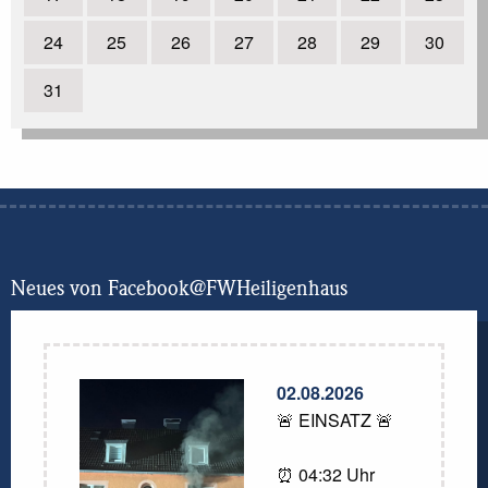
weiterlesen
24
25
26
27
28
29
30
13.12.2018
| Feierlicher Jahresabschluss der
Jugendfeuerwehr
weiterlesen
31
1
2
next
Neues von Facebook@FWHeiligenhaus
02.08.2026
🚨 EINSATZ 🚨
⏰ 04:32 Uhr