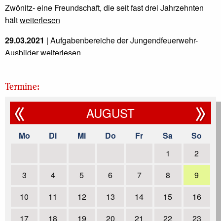
Zwönitz- eine Freundschaft, die seit fast drei Jahrzehnten
hält
weiterlesen
29.03.2021
| Aufgabenbereiche der Jungendfeuerwehr-
Ausbilder
weiterlesen
10.02.2021
| Bei den Heiligenhauser Kopfweiden sitzt 2021
auch keine "Frisur"
weiterlesen
Termine:
23.01.2021
| Das Jugendfeuerwehrjahr 2021 startet online
AUGUST
weiterlesen
Mo
Di
Mi
Do
Fr
Sa
So
30.01.2020
| Das Jugendfeuerwehrjahr 2020 bietet viel
Vorfreude
weiterlesen
1
2
05.12.2019
| Weihnachtsfeier der Jugendfeuerwehr
3
4
5
6
7
8
9
weiterlesen
10
11
12
13
14
15
16
29.09.2019
| Jugendfeuerwehr rückt zur Überörtlichen
Unterstützung aus. Zum Glück war es nur eine Übung.
17
18
19
20
21
22
23