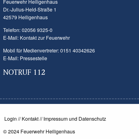
Feuerwehr Heiligenhaus
nicht bestätigt werden. Dennoch kam es
Dr.-Julius-Held-Straße 1
zu einem Brandereignis in einem Zimmer.
42579 Heiligenhaus
Ein Trupp unter Atemschutz ging mit
Telefon: 02056 9325-0
einem Löschrohr vor und konnte das
E-Mail:
Kontakt zur Feuerwehr
Feuer schnell löschen. Eine Bewohnerin
Mobil für Medienvertreter: 0151 40342626
des Hauses wurde vorsorglich vom
E-Mail:
Pressestelle
Rettungsdienst untersucht. Die
Brandwohnung ist aktuell nicht
NOTRUF 112
bewohnbar.
Nachdem die Einsatzbereitschaft
wiederhergestellt war, konnten die 26
Einsatzkräfte wieder nach Hause
zurückkehren.
Login
//
Kontakt
//
Impressum und Datenschutz
Feuerwehr Ratingen
© 2024 Feuerwehr Heiligenhaus
Feuerwehr Velbert