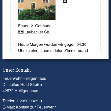
📟
Feuer_2_Gebäude
🗺️ Laubecker Str.
Heute Morgen wurden wir gegen 04:30
Uhr zu einem gemeldeten Zimmerbrand
gerufen. Laut der Meldung der
Kreisleitstelle sollte ein Zimmer in
Vollbrand stehen. Beim Eintreffen der
Unser Kontakt
ersten Einsatzkräfte konnte diese Meldung
Feuerwehr Heiligenhaus
nicht bestätigt werden. Dennoch kam es
Dr.-Julius-Held-Straße 1
zu einem Brandereignis in einem Zimmer.
42579 Heiligenhaus
Ein Trupp unter Atemschutz ging mit
Telefon: 02056 9325-0
einem Löschrohr vor und konnte das
E-Mail:
Kontakt zur Feuerwehr