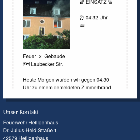
🚨 EINSATZ 🚨
⏰ 04:32 Uhr
📟
Feuer_2_Gebäude
🗺️ Laubecker Str.
Heute Morgen wurden wir gegen 04:30
Uhr zu einem gemeldeten Zimmerbrand
gerufen. Laut der Meldung der
Kreisleitstelle sollte ein Zimmer in
Vollbrand stehen. Beim Eintreffen der
Unser Kontakt
ersten Einsatzkräfte konnte diese Meldung
Feuerwehr Heiligenhaus
nicht bestätigt werden. Dennoch kam es
Dr.-Julius-Held-Straße 1
zu einem Brandereignis in einem Zimmer.
42579 Heiligenhaus