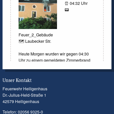
⏰ 04:32 Uhr
📟
Feuer_2_Gebäude
🗺️ Laubecker Str.
Heute Morgen wurden wir gegen 04:30
Uhr zu einem gemeldeten Zimmerbrand
gerufen. Laut der Meldung der
Kreisleitstelle sollte ein Zimmer in
Vollbrand stehen. Beim Eintreffen der
Unser Kontakt
ersten Einsatzkräfte konnte diese Meldung
Feuerwehr Heiligenhaus
nicht bestätigt werden. Dennoch kam es
Dr.-Julius-Held-Straße 1
zu einem Brandereignis in einem Zimmer.
42579 Heiligenhaus
Ein Trupp unter Atemschutz ging mit
Telefon: 02056 9325-0