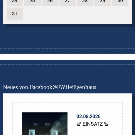
24
25
26
27
28
29
30
31
Neues von Facebook@FWHeiligenhaus
02.08.2026
🚨 EINSATZ 🚨