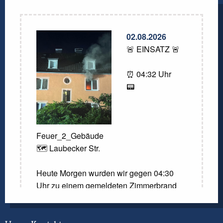
02.08.2026
🚨 EINSATZ 🚨
⏰ 04:32 Uhr
📟
Feuer_2_Gebäude
🗺️ Laubecker Str.
Heute Morgen wurden wir gegen 04:30
Uhr zu einem gemeldeten Zimmerbrand
gerufen. Laut der Meldung der
Kreisleitstelle sollte ein Zimmer in
Vollbrand stehen. Beim Eintreffen der