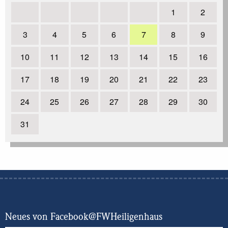
Vorfreude
weiterlesen
1
2
05.12.2019
| Weihnachtsfeier der Jugendfeuerwehr
3
4
5
6
7
8
9
weiterlesen
10
11
12
13
14
15
16
29.09.2019
| Jugendfeuerwehr rückt zur Überörtlichen
Unterstützung aus. Zum Glück war es nur eine Übung.
17
18
19
20
21
22
23
weiterlesen
24
25
26
27
28
29
30
13.12.2018
| Feierlicher Jahresabschluss der
Jugendfeuerwehr
weiterlesen
31
1
2
next
Neues von Facebook@FWHeiligenhaus