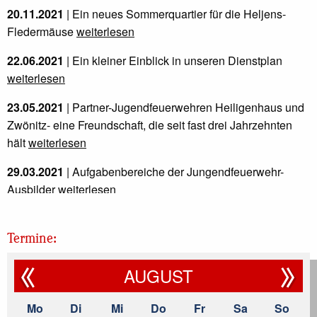
20.11.2021
| Ein neues Sommerquartier für die Heljens-
Fledermäuse
weiterlesen
22.06.2021
| Ein kleiner Einblick in unseren Dienstplan
weiterlesen
23.05.2021
| Partner-Jugendfeuerwehren Heiligenhaus und
Zwönitz- eine Freundschaft, die seit fast drei Jahrzehnten
hält
weiterlesen
29.03.2021
| Aufgabenbereiche der Jungendfeuerwehr-
Ausbilder
weiterlesen
10.02.2021
| Bei den Heiligenhauser Kopfweiden sitzt 2021
auch keine "Frisur"
weiterlesen
Termine:
23.01.2021
| Das Jugendfeuerwehrjahr 2021 startet online
AUGUST
weiterlesen
Mo
Di
Mi
Do
Fr
Sa
So
30.01.2020
| Das Jugendfeuerwehrjahr 2020 bietet viel