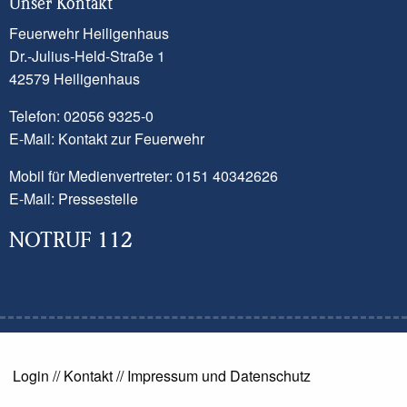
Unser Kontakt
ersten Einsatzkräfte konnte diese Meldung
Feuerwehr Heiligenhaus
nicht bestätigt werden. Dennoch kam es
Dr.-Julius-Held-Straße 1
zu einem Brandereignis in einem Zimmer.
42579 Heiligenhaus
Ein Trupp unter Atemschutz ging mit
Telefon: 02056 9325-0
einem Löschrohr vor und konnte das
E-Mail:
Kontakt zur Feuerwehr
Feuer schnell löschen. Eine Bewohnerin
Mobil für Medienvertreter: 0151 40342626
des Hauses wurde vorsorglich vom
E-Mail:
Pressestelle
Rettungsdienst untersucht. Die
Brandwohnung ist aktuell nicht
NOTRUF 112
bewohnbar.
Nachdem die Einsatzbereitschaft
wiederhergestellt war, konnten die 26
Einsatzkräfte wieder nach Hause
zurückkehren.
Login
//
Kontakt
//
Impressum und Datenschutz