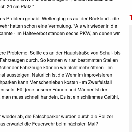
2
och 20 cm Platz."
S
es Problem gehabt. Weiter ging es auf der Rückfahrt - die
1
hr hatten schon eine Vermutung. "Als wir wieder in die
w
kannte - im Halteverbot standen sechs PKW, an denen wir
0
w
ere Probleme: Sollte es an der Hauptstraße von Schul- bis
 Fahrzeugen durch. So können wir an bestimmten Stellen
2
fächer der Fahrzeuge können wir nicht mehr öffnen - im
w
l aussteigen. Natürlich ist die Wehr im Improvisieren
3
lschparken kann Menschenleben kosten - im Zweifelsfall
w
ren sein. Für jede unserer Frauen und Männer ist der
en, man muss schnell handeln. Es ist ein schlimmes Gefühl,
1
w
 wieder ab, die Falschparker wurden durch die Polizei
was erwartet die Feuerwehr beim nächsten Mal?