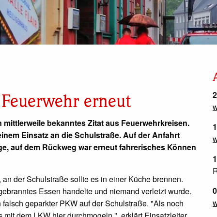
2
 Feuerwehr erneut
w
n mittlerweile bekanntes Zitat aus Feuerwehrkreisen.
1
einem Einsatz an die Schulstraße. Auf der Anfahrt
w
uge, auf dem Rückweg war erneut fahrerisches Können
1
R
 an der Schulstraße sollte es in einer Küche brennen.
0
angebranntes Essen handelte und niemand verletzt wurde.
w
in falsch geparkter PKW auf der Schulstraße. "Als noch
s mit dem LKW hier durchmogeln.", erklärt Einsatzleiter