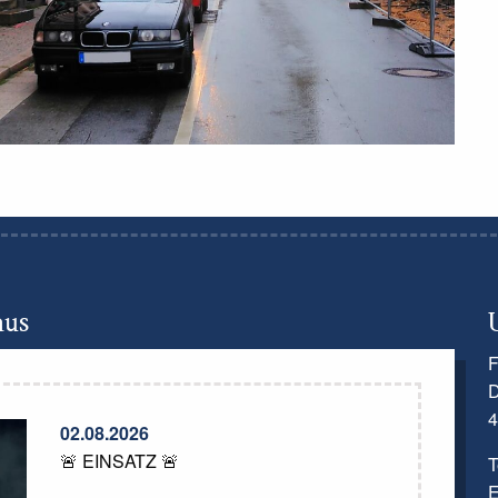
aus
F
D
4
02.08.2026
🚨 EINSATZ 🚨
T
E