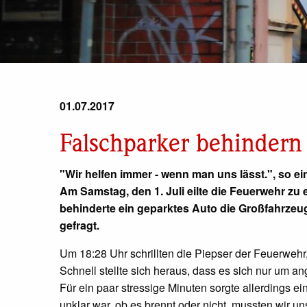
01.07.2017
Falschparker behindern
"Wir helfen immer - wenn man uns lässt.", so ei
Am Samstag, den 1. Juli eilte die Feuerwehr zu 
behinderte ein geparktes Auto die Großfahrze
gefragt.
Um 18:28 Uhr schrillten die Piepser der Feuerwehr,
Schnell stellte sich heraus, dass es sich nur um 
Für ein paar stressige Minuten sorgte allerdings e
unklar war, ob es brennt oder nicht, mussten wir un