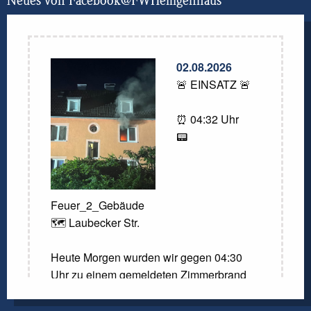
Neues von Facebook@FWHeiligenhaus
02.08.2026
🚨 EINSATZ 🚨
⏰ 04:32 Uhr
📟
Feuer_2_Gebäude
🗺️ Laubecker Str.
Heute Morgen wurden wir gegen 04:30
Uhr zu einem gemeldeten Zimmerbrand
gerufen. Laut der Meldung der
Kreisleitstelle sollte ein Zimmer in