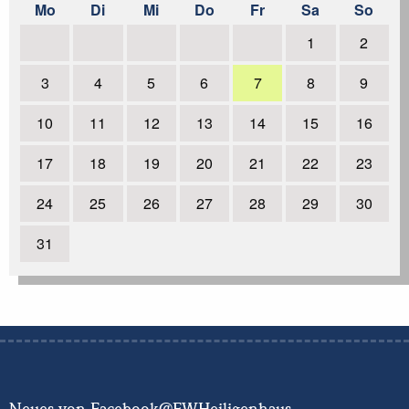
Mo
Di
Mi
Do
Fr
Sa
So
Jugendfeuerwehr und Einsatzabteilung trainieren das
Funken
weiterlesen
1
2
19.09.2018
| Die Feuerwehr trauert
weiterlesen
3
4
5
6
7
8
9
14.09.2018
| Übung: Flammen vom Hochhausdach
10
11
12
13
14
15
16
weiterlesen
17
18
19
20
21
22
23
04.09.2018
| Gut Wusten versank im Schlamm
weiterlesen
24
25
26
27
28
29
30
1
2
31
3
4
next