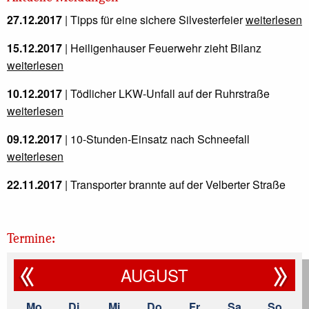
27.12.2017
| Tipps für eine sichere Silvesterfeier
weiterlesen
15.12.2017
| Heiligenhauser Feuerwehr zieht Bilanz
weiterlesen
10.12.2017
| Tödlicher LKW-Unfall auf der Ruhrstraße
weiterlesen
09.12.2017
| 10-Stunden-Einsatz nach Schneefall
weiterlesen
22.11.2017
| Transporter brannte auf der Velberter Straße
weiterlesen
18.10.2017
| Busunfall und andere Katastrophen
Termine:
weiterlesen
AUGUST
05.10.2017
| Erneut Brand in alter Fabrik
weiterlesen
20.09.2017
| Feuermeldung aus verlassener Fabrik
Mo
Di
Mi
Do
Fr
Sa
So