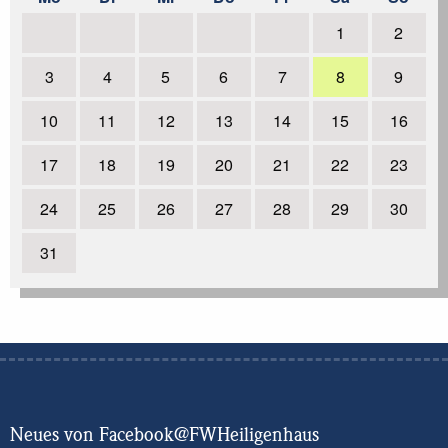
weiterlesen
1
2
30.07.2017
| Nachbarschaftshilfe in Wülfrath
weiterlesen
3
4
5
6
7
8
9
16.07.2017
| Beleuchtung für Hubschrauberlandung
10
11
12
13
14
15
16
weiterlesen
17
18
19
20
21
22
23
1
2
24
25
26
27
28
29
30
3
next
31
Neues von Facebook@FWHeiligenhaus