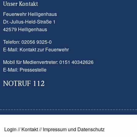
Vollbrand stehen. Beim Eintreffen der
Unser Kontakt
ersten Einsatzkräfte konnte diese Meldung
Feuerwehr Heiligenhaus
nicht bestätigt werden. Dennoch kam es
Dr.-Julius-Held-Straße 1
zu einem Brandereignis in einem Zimmer.
42579 Heiligenhaus
Ein Trupp unter Atemschutz ging mit
Telefon: 02056 9325-0
einem Löschrohr vor und konnte das
E-Mail:
Kontakt zur Feuerwehr
Feuer schnell löschen. Eine Bewohnerin
Mobil für Medienvertreter: 0151 40342626
des Hauses wurde vorsorglich vom
E-Mail:
Pressestelle
Rettungsdienst untersucht. Die
Brandwohnung ist aktuell nicht
NOTRUF 112
bewohnbar.
Nachdem die Einsatzbereitschaft
wiederhergestellt war, konnten die 26
Einsatzkräfte wieder nach Hause
zurückkehren.
Login
//
Kontakt
//
Impressum und Datenschutz