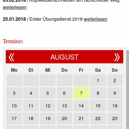
weiterlesen
25.01.2018
| Erster Übungsdienst 2018
weiterlesen
12.11.2017
| Silber für die Jugendfeuerwehr beim
Jubiläums-Fußballturnier
weiterlesen
Termine:
15.10.2017
| Kreisalarmübung in Hilden
weiterlesen
AUGUST
29.07.2017
| Berufsfeuerwehrtag 2017
weiterlesen
Mo
Di
Mi
Do
Fr
Sa
So
06.07.2017
| Eltern zu Gast beim Jugendfeuerwehr-Dienst
1
2
weiterlesen
previous
3
4
5
6
7
8
9
1
10
11
12
13
14
15
16
2
17
18
19
20
21
22
23