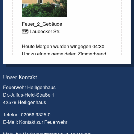
Feuer_2_Gebäude
🗺️ Laubecker Str.
Heute Morgen wurden wir gegen 04:30
Uhr zu einem gemeldeten Zimmerbrand
gerufen. Laut der Meldung der
Kreisleitstelle sollte ein Zimmer in
Vollbrand stehen. Beim Eintreffen der
Unser Kontakt
ersten Einsatzkräfte konnte diese Meldung
Feuerwehr Heiligenhaus
nicht bestätigt werden. Dennoch kam es
Dr.-Julius-Held-Straße 1
zu einem Brandereignis in einem Zimmer.
42579 Heiligenhaus
Ein Trupp unter Atemschutz ging mit
Telefon: 02056 9325-0
einem Löschrohr vor und konnte das
E-Mail:
Kontakt zur Feuerwehr
Feuer schnell löschen. Eine Bewohnerin