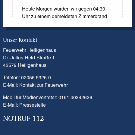
Heute Morgen wurden wir gegen 04:30
Uhr zu einem gemeldeten Zimmerbrand
gerufen. Laut der Meldung der
Kreisleitstelle sollte ein Zimmer in
Vollbrand stehen. Beim Eintreffen der
Unser Kontakt
ersten Einsatzkräfte konnte diese Meldung
Feuerwehr Heiligenhaus
nicht bestätigt werden. Dennoch kam es
Dr.-Julius-Held-Straße 1
zu einem Brandereignis in einem Zimmer.
42579 Heiligenhaus
Ein Trupp unter Atemschutz ging mit
Telefon: 02056 9325-0
einem Löschrohr vor und konnte das
E-Mail:
Kontakt zur Feuerwehr
Feuer schnell löschen. Eine Bewohnerin
Mobil für Medienvertreter: 0151 40342626
des Hauses wurde vorsorglich vom
E-Mail:
Pressestelle
Rettungsdienst untersucht. Die
Brandwohnung ist aktuell nicht
NOTRUF 112
bewohnbar.