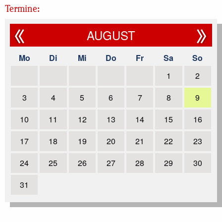
Jubiläums-Fußballturnier
weiterlesen
Termine:
15.10.2017
| Kreisalarmübung in Hilden
weiterlesen
AUGUST
29.07.2017
| Berufsfeuerwehrtag 2017
weiterlesen
Mo
Di
Mi
Do
Fr
Sa
So
06.07.2017
| Eltern zu Gast beim Jugendfeuerwehr-Dienst
1
2
weiterlesen
previous
3
4
5
6
7
8
9
1
10
11
12
13
14
15
16
2
17
18
19
20
21
22
23
24
25
26
27
28
29
30
31